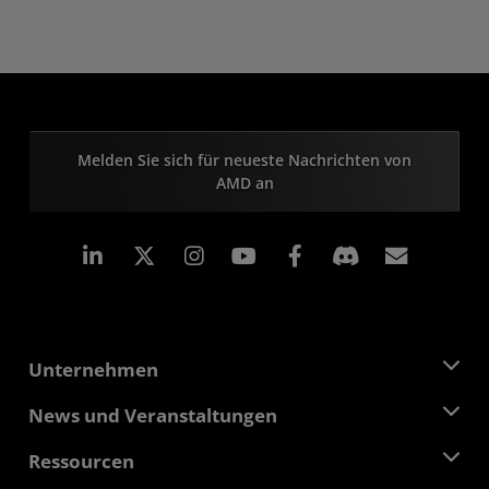
Melden Sie sich für neueste Nachrichten von
AMD an
LinkedIn
Instagram
Facebook
Abonn
Unternehmen
Über AMD
News und Veranstaltungen
Führungsteam
Pressebereich
Ressourcen
Verantwortung
Veranstaltungen