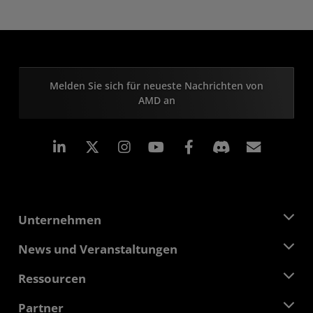
Melden Sie sich für neueste Nachrichten von
AMD an
LinkedIn
Instagram
Facebook
Abonn
Unternehmen
Über AMD
News und Veranstaltungen
Führungsteam
Pressebereich
Ressourcen
Verantwortung
Veranstaltungen
Stellenangebote
Developer Central
Partner
Mediathek