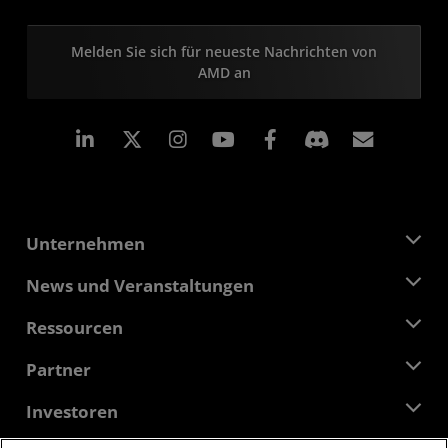
Melden Sie sich für neueste Nachrichten von
AMD an
LinkedIn
Instagram
Facebook
Abonn
Unternehmen
Über AMD
News und Veranstaltungen
Führungsteam
Pressebereich
Ressourcen
Verantwortung
Veranstaltungen
Stellenangebote
Developer Central
Partner
Mediathek
Kontakt
Blogs
AMD Partner Hub
Investoren
Fallstudien
Autorisierte Händler
Online-Seminare