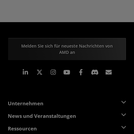
Melden Sie sich für neueste Nachrichten von
AMD an
LinkedIn
Instagram
Facebook
Abonn
Unternehmen
Über AMD
News und Veranstaltungen
Führungsteam
Pressebereich
Ressourcen
Verantwortung