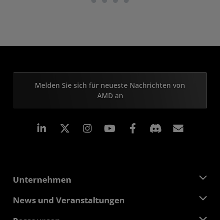
Melden Sie sich für neueste Nachrichten von
AMD an
LinkedIn
Instagram
Facebook
Abonn
Unternehmen
Über AMD
News und Veranstaltungen
Führungsteam
Pressebereich