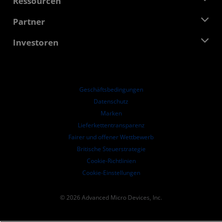
Ressourcen
Verantwortung
Veranstaltungen
Stellenangebote
Developer Central
Partner
Mediathek
Kontakt
Blogs
AMD Partner Hub
Investoren
Fallstudien
Autorisierte Händler
Online-Seminare
Investoren-Kontakte
AMD Hochschulprogramm
Ressourcen ansehen
Finanzdaten
Unternehmensvorstand
Geschäftsbedingungen​
Führungs-Dokumentation
Datenschutz
SEC-Börsenberichte
Marken
Lieferkettentransparenz
Fairer und offener Wettbewerb
Britische Steuerstrategie
Cookie-Richtlinien
Cookie-Einstellungen
© 2026 Advanced Micro Devices, Inc.