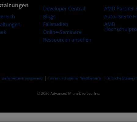
staltungen
Developer Central
AMD Partner 
Blogs
Autorisierte 
ereich
Fallstudien
AMD
taltungen
Hochschulpr
Online-Seminare
hek
Ressourcen ansehen
Lieferkettentransparenz
Fairer und offener Wettbewerb
Britische Steuers
© 2026 Advanced Micro Devices, Inc.