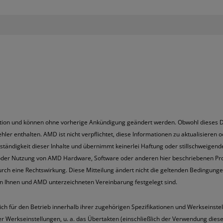
ation und können ohne vorherige Ankündigung geändert werden. Obwohl dieses Do
er enthalten. AMD ist nicht verpflichtet, diese Informationen zu aktualisieren o
lständigkeit dieser Inhalte und übernimmt keinerlei Haftung oder stillschweigen
 oder Nutzung von AMD Hardware, Software oder anderen hier beschriebenen Pr
durch eine Rechtswirkung. Diese Mitteilung ändert nicht die geltenden Bedingun
n Ihnen und AMD unterzeichneten Vereinbarung festgelegt sind.
r den Betrieb innerhalb ihrer zugehörigen Spezifikationen und Werkseinstel
er Werkseinstellungen, u. a. das Übertakten (einschließlich der Verwendung die