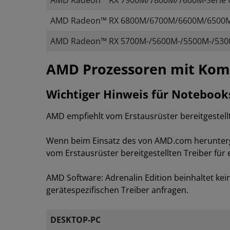
AMD Radeon™ RX 7900M/7800M/7600M-Serie G
AMD Radeon™ RX 6800M/6700M/6600M/6500M/
AMD Radeon™ RX 5700M-/5600M-/5500M-/5300M
​​​​AMD Prozessoren mit Ko
Wichtiger Hinweis für Notebook
AMD empfiehlt vom Erstausrüster bereitgestellt
Wenn beim Einsatz des von AMD.com heruntergel
vom Erstausrüster bereitgestellten Treiber für 
AMD Software: Adrenalin Edition beinhaltet ke
gerätespezifischen Treiber anfragen.
DESKTOP-PC