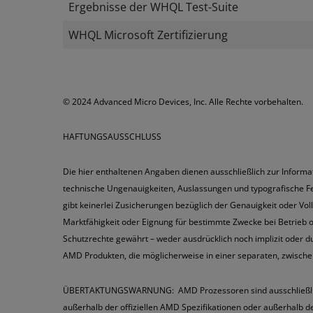
Ergebnisse der WHQL Test-Suite
WHQL Microsoft Zertifizierung
© 2024 Advanced Micro Devices, Inc. Alle Rechte vorbehalten.
HAFTUNGSAUSSCHLUSS
Die hier enthaltenen Angaben dienen ausschließlich zur Inform
technische Ungenauigkeiten, Auslassungen und typografische Fehl
gibt keinerlei Zusicherungen bezüglich der Genauigkeit oder Vol
Marktfähigkeit oder Eignung für bestimmte Zwecke bei Betrieb
Schutzrechte gewährt – weder ausdrücklich noch implizit oder 
AMD Produkten, die möglicherweise in einer separaten, zwische
ÜBERTAKTUNGSWARNUNG: AMD Prozessoren sind ausschließlich fü
außerhalb der offiziellen AMD Spezifikationen oder außerhalb d