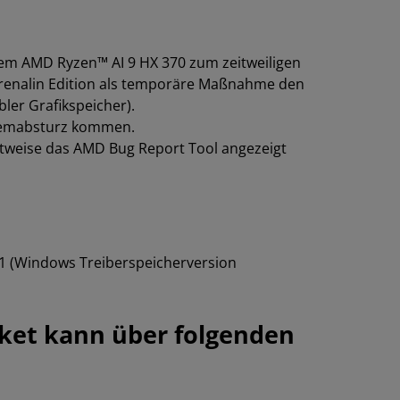
em AMD Ryzen™ AI 9 HX 370 zum zeitweiligen
renalin Edition als temporäre Maßnahme den
bler Grafikspeicher).
stemabsturz kommen.
eitweise das AMD Bug Report Tool angezeigt
1 (Windows Treiberspeicherversion
aket kann über folgenden