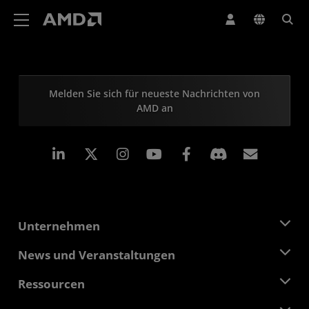
Erklärung zur Barrierefreiheit auf der AMD Website
Melden Sie sich für neueste Nachrichten von
AMD an
LinkedIn
Instagram
Facebook
Abonn
Unternehmen
Über AMD
News und Veranstaltungen
Führungsteam
Pressebereich
Ressourcen
Verantwortung
Veranstaltungen
Stellenangebote