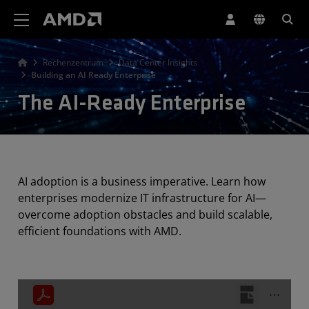
Erklärung zur Barrierefreiheit auf der AMD Website
Rechenzentrum
Data Center Insights
Building an AI Ready Enterprise
The AI-Ready Enterprise
AI adoption is a business imperative. Learn how
enterprises modernize IT infrastructure for AI—
overcome adoption obstacles and build scalable,
efficient foundations with AMD.