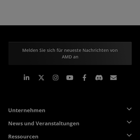
Melden Sie sich für neueste Nachrichten von
AMD an
LinkedIn
Instagram
Facebook
Abonn
Unternehmen
Über AMD
News und Veranstaltungen
Führungsteam
Pressebereich
Ressourcen
Verantwortung