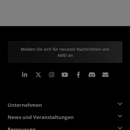
Melden Sie sich für neueste Nachrichten von
AMD an
LinkedIn
Instagram
Facebook
Abonn
Unternehmen
Über AMD
News und Veranstaltungen
Führungsteam
Pressebereich
Ressourcen