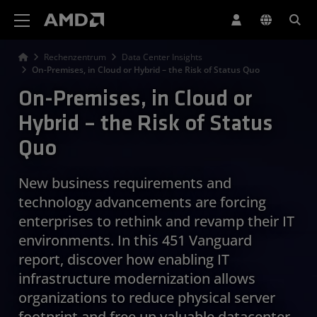
Erklärung zur Barrierefreiheit auf der AMD Website
Rechenzentrum
Data Center Insights
On-Premises, in Cloud or Hybrid – the Risk of Status Quo
On-Premises, in Cloud or
Hybrid – the Risk of Status
Quo
New business requirements and
technology advancements are forcing
enterprises to rethink and revamp their IT
environments. In this 451 Vanguard
report, discover how enabling IT
infrastructure modernization allows
organizations to reduce physical server
footprint and free up valuable datacenter