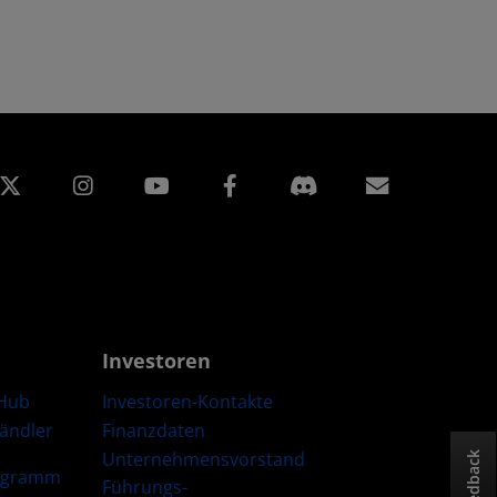
edIn
Instagram
Facebook
Abonnem
Investoren
Hub
Investoren-Kontakte
Händler
Finanzdaten
Unternehmensvorstand
Feedback
ogramm
Führungs-