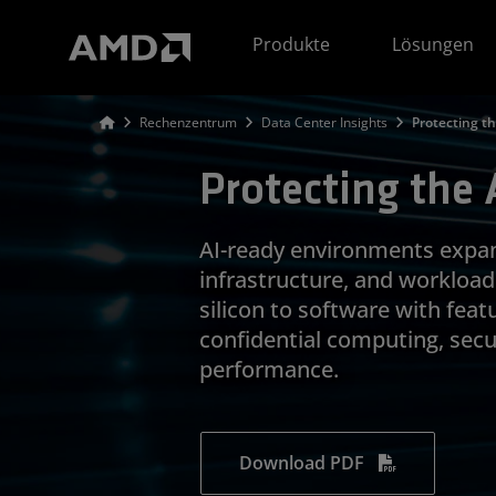
Erklärung zur Barrierefreiheit auf der AMD Website
Produkte
Lösungen
Rechenzentrum
Data Center Insights
Protecting t
Protecting the
AI-ready environments expan
infrastructure, and workloa
silicon to software with feat
confidential computing, sec
performance.
Download PDF