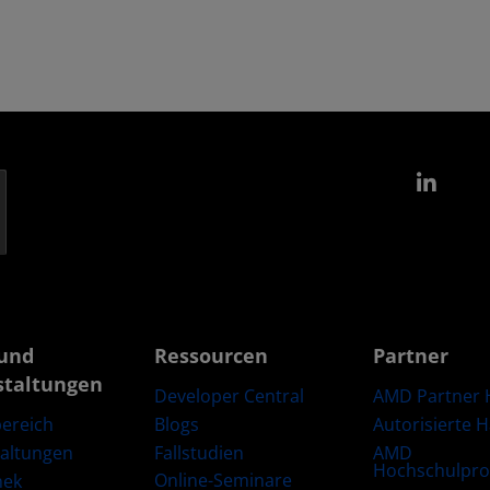
Link
und
Ressourcen
Partner
staltungen
Developer Central
AMD Partner 
Blogs
Autorisierte 
ereich
Fallstudien
AMD
taltungen
Hochschulpr
Online-Seminare
hek