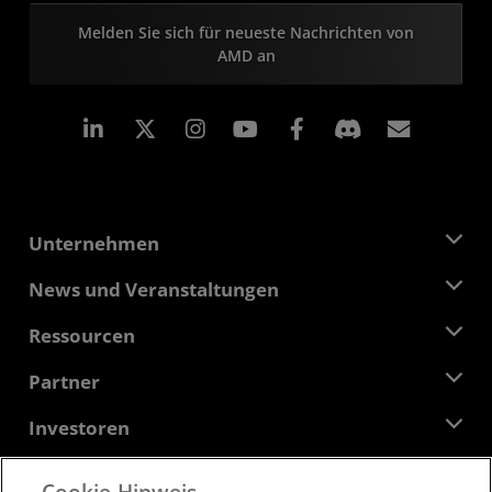
Melden Sie sich für neueste Nachrichten von
AMD an
LinkedIn
Instagram
Facebook
Abonn
Unternehmen
Über AMD
News und Veranstaltungen
Führungsteam
Pressebereich
Ressourcen
Verantwortung
Veranstaltungen
Stellenangebote
Developer Central
Partner
Mediathek
Kontakt
Blogs
AMD Partner Hub
Investoren
Fallstudien
Autorisierte Händler
Online-Seminare
Investoren-Kontakte
AMD Hochschulprogramm
Cookie-Hinweis
Ressourcen ansehen