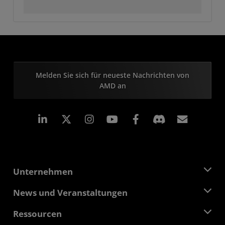
Melden Sie sich für neueste Nachrichten von
AMD an
LinkedIn
Instagram
Facebook
Abonn
Unternehmen
Über AMD
News und Veranstaltungen
Führungsteam
Pressebereich
Ressourcen
Verantwortung
Veranstaltungen