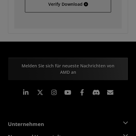
Hewlett Packard 7000
Verify Download
Melden Sie sich für neueste Nachrichten von
AMD an
LinkedIn
Instagram
Facebook
Abonn
Unternehmen
Über AMD