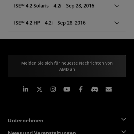
ISE™ 4.2 Solaris – 4.2i – Sep 28, 2016
ISE™ 4.2 HP – 4.2i – Sep 28, 2016
Melden Sie sich für neueste Nachrichten von
AMD an
LinkedIn
Instagram
Facebook
Abonn
Unternehmen
Über AMD
News und Veranstaltungen