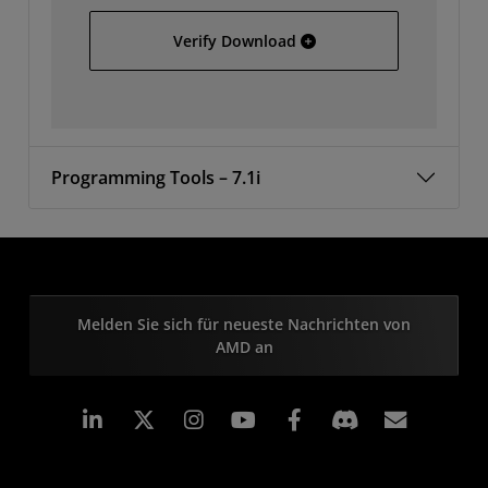
EDK 7.1i SW - Solaris
Verify Download
Programming Tools – 7.1i
Melden Sie sich für neueste Nachrichten von
AMD an
LinkedIn
Instagram
Facebook
Abonn