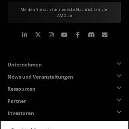
Melden Sie sich für neueste Nachrichten von
AMD an
LinkedIn
Instagram
Facebook
Abonn
Unternehmen
Über AMD
News und Veranstaltungen
Führungsteam
Pressebereich
Ressourcen
Verantwortung
Veranstaltungen
Stellenangebote
Developer Central
Partner
Mediathek
Kontakt
Blogs
AMD Partner Hub
Investoren
Fallstudien
Autorisierte Händler
Online-Seminare
Investoren-Kontakte
AMD Hochschulprogramm