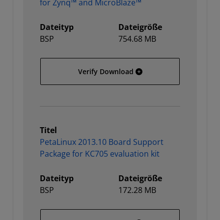
for Zynq™ and MicroBlaze™
Dateityp
Dateigröße
BSP
754.68 MB
PetaLinux 2013.10 Instal
Verify Download
Titel
PetaLinux 2013.10 Board Support
Package for KC705 evaluation kit
Dateityp
Dateigröße
BSP
172.28 MB