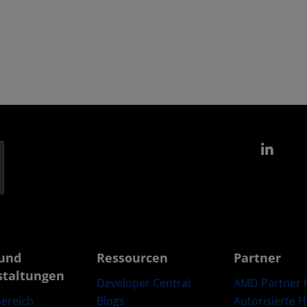
Link
und
Ressourcen
Partner
staltungen
Developer Central
AMD Partner 
Blogs
Autorisierte 
ereich