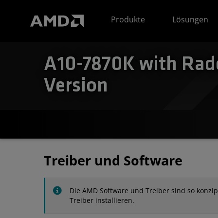
Erklärung zur Barrierefreiheit auf der AMD Website
Produkte
Lösungen
A10-7870K with Rade
Version
Treiber und Software
Die AMD Software und Treiber sind so konzipie
Treiber installieren.