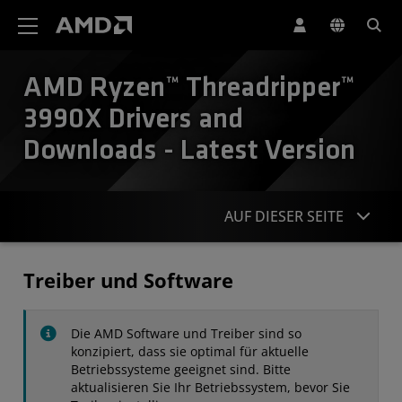
Erklärung zur Barrierefreiheit auf der AMD Website
AMD Ryzen™ Threadripper™
3990X Drivers and
Downloads - Latest Version
AUF DIESER SEITE
Treiber
Treiber und Software
Technische Daten
Die AMD Software und Treiber sind so
Kontakt
konzipiert, dass sie optimal für aktuelle
Betriebssysteme geeignet sind. Bitte
aktualisieren Sie Ihr Betriebssystem, bevor Sie