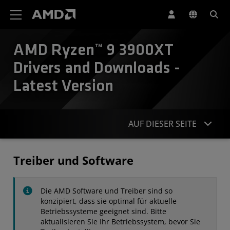
Erklärung zur Barrierefreiheit auf der AMD Website
AMD Ryzen™ 9 3900XT
Drivers and Downloads -
Latest Version
AUF DIESER SEITE
Treiber
Treiber und Software
Technische Daten
Die AMD Software und Treiber sind so
Kontakt
konzipiert, dass sie optimal für aktuelle
Betriebssysteme geeignet sind. Bitte
aktualisieren Sie Ihr Betriebssystem, bevor Sie