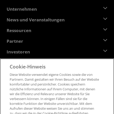
Unternehmen
Über AMD
News und Veranstaltungen
Führungsteam
Pressebereich
Ressourcen
Verantwortung
Veranstaltungen
Stellenangebote
Developer Central
Partner
Mediathek
Kontakt
Blogs
AMD Partner Hub
Investoren
Fallstudien
Autorisierte Händler
Online-Seminare
Investoren-Kontakte
AMD Hochschulprogramm
Cookie-Hinweis
Ressourcen ansehen
Finanzdaten
Unternehmensvorstand
Feedback
Diese Website verwendet eigene Cookies sowie die von
Geschäftsbedingungen​
Partnern​. Damit gestalten wir Ihren Besuch auf der Website
Führungs-Dokumentation
Datenschutz
komfortabler und persönlicher. ​Cookies speichern
SEC-Börsenberichte
Marken
nützliche Informationen auf Ihrem Computer, mit denen
wir die Effizienz und Relevanz unserer Website für Sie
Lieferkettentransparenz
verbessern können. ​In einigen Fällen sind sie für die
Fairer und offener Wettbewerb
korrekte Funktion der Website unverzichtbar. Mit dem
Britische Steuerstrategie
Aufrufen dieser Website weisen Sie uns an und stimmen
Cookie-Richtlinien
zu, dass wir die in der Cookie-Richtlinie aufgeführten