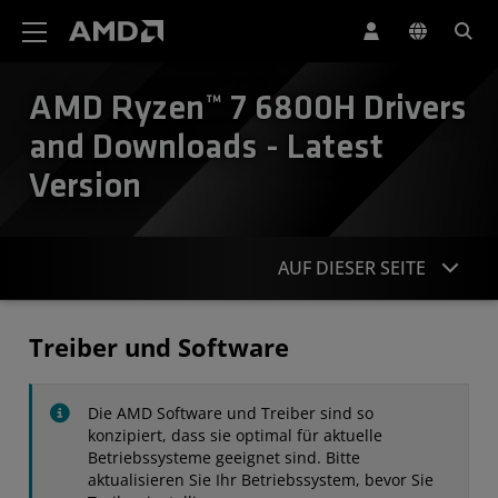
Erklärung zur Barrierefreiheit auf der AMD Website
AMD Ryzen™ 7 6800H​ Drivers
and Downloads - Latest
Version
AUF DIESER SEITE
Treiber
Treiber und Software
Technische Daten
Die AMD Software und Treiber sind so
Kontakt
konzipiert, dass sie optimal für aktuelle
Betriebssysteme geeignet sind. Bitte
aktualisieren Sie Ihr Betriebssystem, bevor Sie