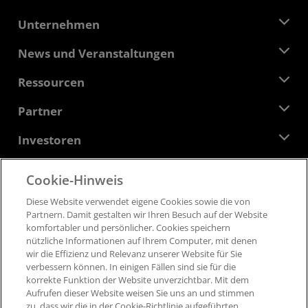
Unternehmen
Über AMD
News und Veranstaltungen
Führungsteam
Pressebereich
Ressourcen
Verantwortung
Veranstaltungen
Stellenangebote
Developer Central
Partner
Mediathek
Kontakt
Blogs
AMD Partner Hub
Investoren
Fallstudien
Autorisierte Händler
Online-Seminare
Investoren-Kontakte
AMD Hochschulprogramm
Cookie-Hinweis
Ressourcen ansehen
Finanzdaten
Unternehmensvorstand
Feedback
Diese Website verwendet eigene Cookies sowie die von
Geschäftsbedingungen​
Partnern​. Damit gestalten wir Ihren Besuch auf der Website
Führungs-Dokumentation
Datenschutz
komfortabler und persönlicher. ​Cookies speichern
SEC-Börsenberichte
Marken
nützliche Informationen auf Ihrem Computer, mit denen
wir die Effizienz und Relevanz unserer Website für Sie
Lieferkettentransparenz
verbessern können. ​In einigen Fällen sind sie für die
Fairer und offener Wettbewerb
korrekte Funktion der Website unverzichtbar. Mit dem
Britische Steuerstrategie
Aufrufen dieser Website weisen Sie uns an und stimmen
Cookie-Richtlinien
zu, dass wir die in der Cookie-Richtlinie aufgeführten