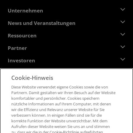
Unternehmen
Über AMD
News und Veranstaltungen
Führungsteam
Pressebereich
Ressourcen
Verantwortung
Veranstaltungen
Stellenangebote
Developer Central
Partner
Mediathek
Kontakt
Blogs
AMD Partner Hub
Investoren
Fallstudien
Autorisierte Händler
Online-Seminare
Investoren-Kontakte
AMD Hochschulprogramm
Cookie-Hinweis
Ressourcen ansehen
Finanzdaten
Unternehmensvorstand
Feedback
Diese Website verwendet eigene Cookies sowie die von
Geschäftsbedingungen​
Partnern​. Damit gestalten wir Ihren Besuch auf der Website
Führungs-Dokumentation
Datenschutz
komfortabler und persönlicher. ​Cookies speichern
SEC-Börsenberichte
Marken
nützliche Informationen auf Ihrem Computer, mit denen
wir die Effizienz und Relevanz unserer Website für Sie
Lieferkettentransparenz
verbessern können. ​In einigen Fällen sind sie für die
Fairer und offener Wettbewerb
korrekte Funktion der Website unverzichtbar. Mit dem
Britische Steuerstrategie
Aufrufen dieser Website weisen Sie uns an und stimmen
Cookie-Richtlinien
zu, dass wir die in der Cookie-Richtlinie aufgeführten