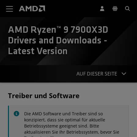
Erklärung zur Barrierefreiheit auf der AMD Website
AMD Ryzen™ 9 7900X3D
Drivers and Downloads -
Latest Version
AUF DIESER SEITE
Treiber
Treiber und Software
Technische Daten
Die AMD Software und Treiber sind so
Kontakt
konzipiert, dass sie optimal für aktuelle
Betriebssysteme geeignet sind. Bitte
aktualisieren Sie Ihr Betriebssystem, bevor Sie