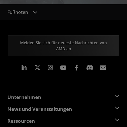
Fußnoten
Melden Sie sich für neueste Nachrichten von
AMD an
LinkedIn
Instagram
Facebook
Abonn
Unternehmen
Über AMD
News und Veranstaltungen
Führungsteam
Pressebereich
Ressourcen
Verantwortung
Veranstaltungen