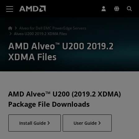
Erklärung zur Barrierefreiheit auf der AMD Website
Alveo for Dell EMC PowerEdge Servers
Alveo U200 2019.2 XDMA Files
AMD Alveo™ U200 2019.2
XDMA Files
AMD Alveo™ U200 (2019.2 XDMA)
Package File Downloads
Install Guide
User Guide