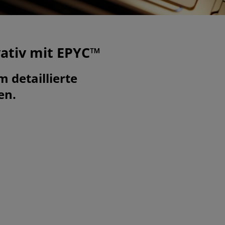
vativ mit EPYC™
 detaillierte
en.