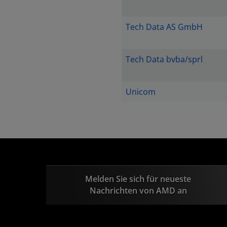
Tech Data AS GmbH
Tech Data bvba/sprl
Unicom
Melden Sie sich für neueste
Nachrichten von AMD an