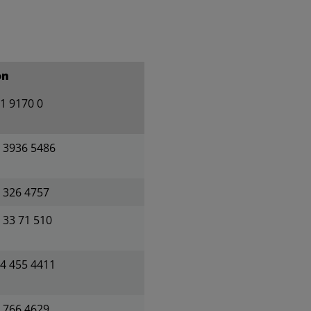
on
1 9170 0
 3936 5486
 326 4757
 33 71 510
4 455 4411
 766 4629