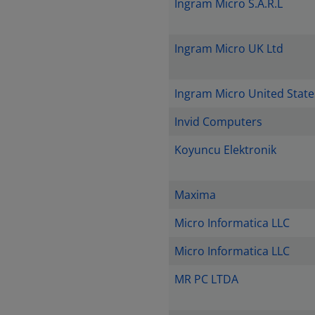
Ingram Micro S.A.R.L
Ingram Micro UK Ltd
Ingram Micro United State
Invid Computers
Koyuncu Elektronik
Maxima
Micro Informatica LLC
Micro Informatica LLC
MR PC LTDA