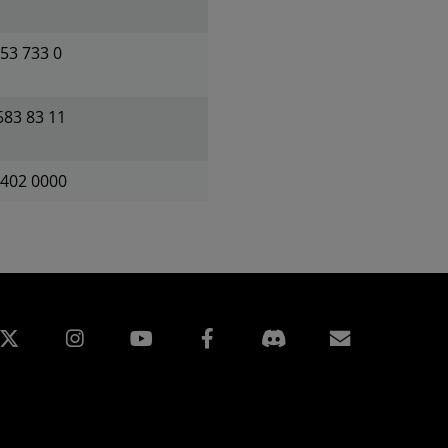
53 733 0
583 83 11
2402 0000
edIn
Instagram
Facebook
Abonnem