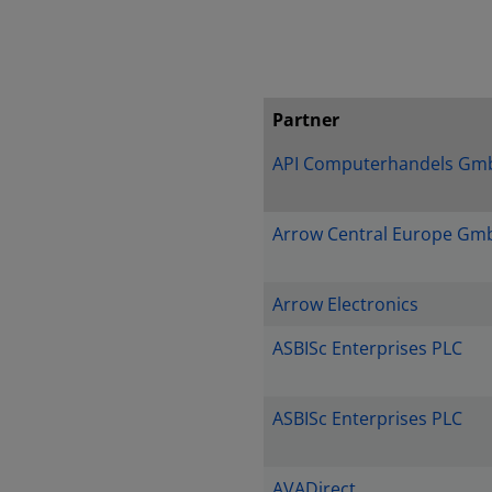
Partner
API Computerhandels Gm
Arrow Central Europe Gm
Arrow Electronics
ASBISc Enterprises PLC
ASBISc Enterprises PLC
AVADirect