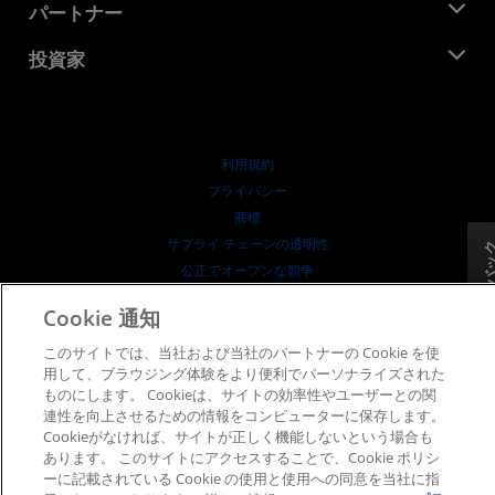
デベロッパー セントラル
パートナー
メディア ライブラリ
お問い合わせ
ブログ
AMD パートナー ハブ
投資家
ケース スタディ
正規販売代理店
ウェビナー
投資家向け情報
AMD ユニバーシティ プログラム
リソースを探す
財務情報
取締役会
利用規約
ガバナンス報告書
プライバシー
SEC 提出書類
商標
サプライ チェーンの透明性
フィードバ
公正でオープンな競争
英国税務戦略
Cookie 通知
Cookie ポリシー
Cookie の設定
このサイトでは、当社および当社のパートナーの Cookie を使
用して、ブラウジング体験をより便利でパーソナライズされた
ものにします。 Cookieは、サイトの効率性やユーザーとの関
© 2026 Advanced Micro Devices, Inc.
連性を向上させるための情報をコンピューターに保存します。
Cookieがなければ、サイトが正しく機能しないという場合も
あります。 このサイトにアクセスすることで、Cookie ポリシ
ーに記載されている Cookie の使用と使用への同意を当社に指