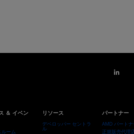
Link
ス ＆ イベン
リソース
パートナー
デベロッパー セントラ
AMD パートナ
ル
正規販売代理
スルーム