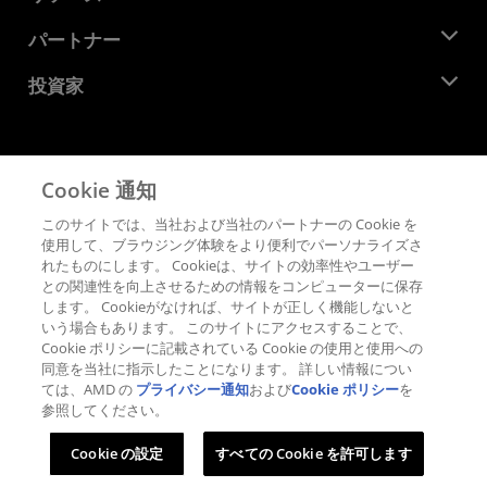
イベント
キャリア
デベロッパー セントラル
パートナー
メディア ライブラリ
お問い合わせ
ブログ
AMD パートナー ハブ
投資家
ケース スタディ
正規販売代理店
ウェビナー
投資家向け情報
AMD ユニバーシティ プログラム
リソースを探す
財務情報
取締役会
Cookie 通知
利用規約
ガバナンス報告書
プライバシー
このサイトでは、当社および当社のパートナーの Cookie を
SEC 提出書類
商標
使用して、ブラウジング体験をより便利でパーソナライズさ
れたものにします。 Cookieは、サイトの効率性やユーザー
サプライ チェーンの透明性
との関連性を向上させるための情報をコンピューターに保存
公正でオープンな競争
します。 Cookieがなければ、サイトが正しく機能しないと
英国税務戦略
いう場合もあります。 このサイトにアクセスすることで、
Cookie ポリシー
Cookie ポリシーに記載されている Cookie の使用と使用への
同意を当社に指示したことになります。 詳しい情報につい
Cookie の設定
ては、AMD の
プライバシー通知
および
Cookie ポリシー
を
参照してください。
© 2026 Advanced Micro Devices, Inc.
Cookie の設定
すべての Cookie を許可します