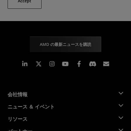
Accept
AMD の最新ニュースを購読
Linkedin
Instagram
Facebook
購読
会社情報
AMD について
ニュース ＆ イベント
役員
ニュースルーム
リソース
企業責任
イベント
キャリア
デベロッパー セントラル