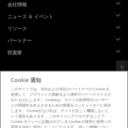
会社情報
AMD について
ニュース ＆ イベント
役員
ニュースルーム
リソース
企業責任
イベント
キャリア
デベロッパー セントラル
パートナー
メディア ライブラリ
お問い合わせ
ブログ
AMD パートナー ハブ
投資家
ケース スタディ
正規販売代理店
ウェビナー
投資家向け情報
AMD ユニバーシティ プログラム
フィードバック
リソースを探す
財務情報
取締役会
Cookie 通知
利用規約
ガバナンス報告書
プライバシー
このサイトでは、当社および当社のパートナーの Cookie を
SEC 提出書類
商標
使用して、ブラウジング体験をより便利でパーソナライズさ
れたものにします。 Cookieは、サイトの効率性やユーザー
サプライ チェーンの透明性
との関連性を向上させるための情報をコンピューターに保存
公正でオープンな競争
します。 Cookieがなければ、サイトが正しく機能しないと
英国税務戦略
いう場合もあります。 このサイトにアクセスすることで、
Cookie ポリシー
Cookie ポリシーに記載されている Cookie の使用と使用への
同意を当社に指示したことになります。 詳しい情報につい
Cookie の設定