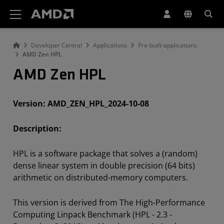
AMD ウェブサイト アクセシビリティ ステートメント
Developer Central
Applications
Pre-built-applications
AMD Zen HPL
AMD Zen HPL
Version: AMD_ZEN_HPL_2024-10-08
Description:
HPL is a software package that solves a (random)
dense linear
system in double precision (64 bits)
arithmetic on distributed-memory computers.
This version is derived from The High-Performance
Computing Linpack Benchmark (HPL - 2.3 -