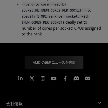
--bind-to core --map-by
socket:PE=$NUM_CORES_PER_SOCKET - to
specify 1 MPI rank per socket, with
(ideally set to
$NUM_CORES_PER_SOCKET
number of cores per socket) CPUs assigned
to the rank.
AMD の最新ニュースを購読
Linkedin
Instagram
Facebook
購読
会社情報