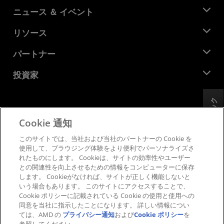
AMD について
ニュース ＆ イベント
役員
ニュースルーム
リソース
企業責任
イベント
キャリア
デベロッパー セントラル
パートナー
メディア ライブラリ
お問い合わせ
ブログ
AMD パートナー ハブ
投資家
ケース スタディ
正規販売代理店
ウェビナー
投資家向け情報
AMD ユニバーシティ プログラム
フィードバック
リソースを探す
財務情報
取締役会
Cookie 通知
利用規約
ガバナンス報告書
プライバシー
このサイトでは、当社および当社のパートナーの Cookie を
SEC 提出書類
商標
使用して、ブラウジング体験をより便利でパーソナライズさ
れたものにします。 Cookieは、サイトの効率性やユーザー
サプライ チェーンの透明性
との関連性を向上させるための情報をコンピューターに保存
公正でオープンな競争
します。 Cookieがなければ、サイトが正しく機能しないと
英国税務戦略
いう場合もあります。 このサイトにアクセスすることで、
Cookie ポリシー
Cookie ポリシーに記載されている Cookie の使用と使用への
同意を当社に指示したことになります。 詳しい情報につい
Cookie の設定
ては、AMD の
プライバシー通知
および
Cookie ポリシー
を