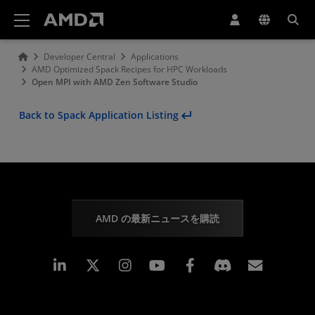
AMD ウェブサイト アクセシビリティ ステートメント
Developer Central
Applications
AMD Optimized Spack Recipes for HPC Workloads
Open MPI with AMD Zen Software Studio
Back to Spack Application Listing
AMD の最新ニュースを購読
Linkedin
Instagram
Facebook
購読