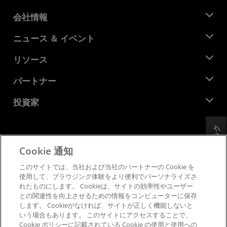
会社情報
AMD について
ニュース ＆ イベント
役員
ニュースルーム
リソース
企業責任
イベント
キャリア
デベロッパー セントラル
パートナー
メディア ライブラリ
お問い合わせ
ブログ
AMD パートナー ハブ
投資家
ケース スタディ
正規販売代理店
ウェビナー
投資家向け情報
AMD ユニバーシティ プログラム
フィードバック
リソースを探す
財務情報
取締役会
Cookie 通知
利用規約
ガバナンス報告書
プライバシー
このサイトでは、当社および当社のパートナーの Cookie を
SEC 提出書類
商標
使用して、ブラウジング体験をより便利でパーソナライズさ
れたものにします。 Cookieは、サイトの効率性やユーザー
サプライ チェーンの透明性
との関連性を向上させるための情報をコンピューターに保存
公正でオープンな競争
します。 Cookieがなければ、サイトが正しく機能しないと
英国税務戦略
いう場合もあります。 このサイトにアクセスすることで、
Cookie ポリシー
Cookie ポリシーに記載されている Cookie の使用と使用への