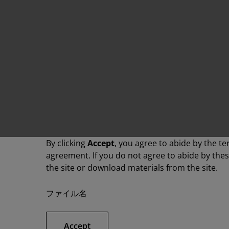
By clicking
Accept
, you agree to abide by the te
agreement. If you do not agree to abide by the
the site or download materials from the site.
ファイル名
Accept