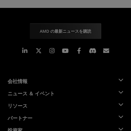
AMD の最新ニュースを購読
Linkedin
Instagram
Facebook
購読
会社情報
AMD について
ニュース ＆ イベント
役員
ニュースルーム
リソース
企業責任
イベント
キャリア
デベロッパー セントラル
パートナー
メディア ライブラリ
お問い合わせ
ブログ
AMD パートナー ハブ
投資家