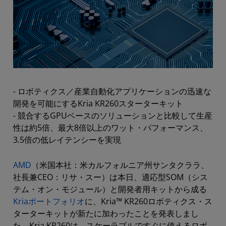
- ロボティクス／産業自動化アプリケーションの迅速な
開発を可能にするKria KR260スターターキット
- 競合するGPUベースのソリューションと比較して生産
性は約5倍、最大8倍以上のワット・パフォーマンス、
3.5倍の低レイテンシーを実現
AMD
（米国本社：米カルフォルニア州サンタクララ、
社長兼CEO：リサ・スー）は本日、適応型SOM（シス
テム・オン・モジュール）と開発者用キットから成る
Kriaポートフォリオ
に、Kria™ KR260ロボティクス・ス
ターターキットが新たに加わったことを発表しまし
た。Kria KR260は、スケーラブルですぐに使えるロボ