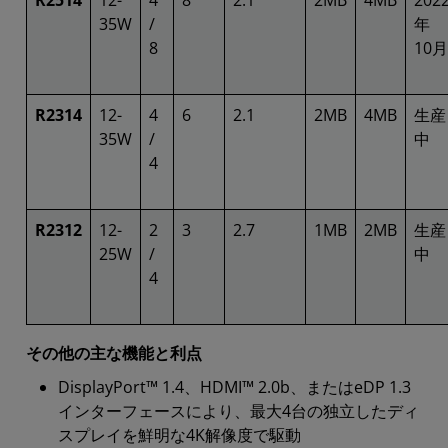
35W
/
年
8
10月
R2314
12-
4
6
2.1
2MB
4MB
生産
35W
/
中
4
R2312
12-
2
3
2.7
1MB
2MB
生産
25W
/
中
4
その他の主な機能と利点
DisplayPort™ 1.4、HDMI™ 2.0b、またはeDP 1.3
インターフェースにより、最大4台の独立したディ
スプレイを鮮明な4K解像度で駆動