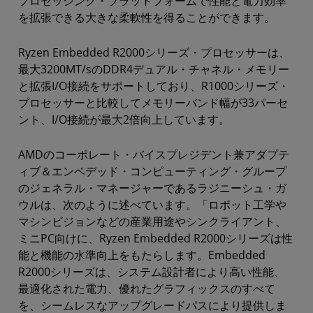
プロセッシング・プラットフォームで性能と電力効率
を拡張できる大きな柔軟性を得ることができます。
Ryzen Embedded R2000シリーズ・プロセッサーは、
最大3200MT/sのDDR4デュアル・チャネル・メモリー
と拡張I/O接続をサポートしており、R1000シリーズ・
プロセッサーと比較してメモリーバンド幅が33パーセ
ント、I/O接続が最大2倍向上しています。
AMDのコーポレート・バイスプレジデント兼アダプテ
ィブ＆エンベデッド・コンピューティング・グループ
のジェネラル・マネージャーであるラジニーシュ・ガ
ウルは、次のように述べています。「ロボット工学や
マシンビジョンなどの産業用途やシンクライアント、
ミニPC向けに、Ryzen Embedded R2000シリーズは性
能と機能の水準向上をもたらします。Embedded
R2000シリーズは、システム設計者により高い性能、
最適化された電力、優れたグラフィックスのすべて
を、シームレスなアップグレードパスにより提供しま