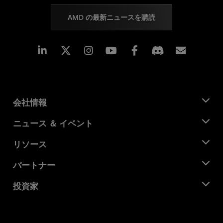
AMD の最新ニュースを購読
Linkedin
Instagram
Facebook
購読
会社情報
AMD について
ニュース ＆ イベント
役員
ニュースルーム
リソース
企業責任
イベント
キャリア
デベロッパー セントラル
パートナー
メディア ライブラリ
お問い合わせ
ブログ
AMD パートナー ハブ
投資家
ケース スタディ
正規販売代理店
ウェビナー
投資家向け情報
AMD ユニバーシティ プログラム
リソースを探す
財務情報