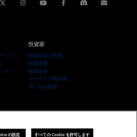
edin
Instagram
Facebook
購読
投資家
ー ハブ
投資家向け情報
店
財務情報
ーシティ
取締役会
ガバナンス報告書
SEC 提出書類
okie ポリシー
Cookie の設定
okie の設定
すべての Cookie を許可します