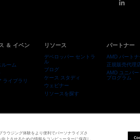
Link
ス ＆ イベン
リソース
パートナー
デベロッパー セントラ
AMD パートナ
ル
正規販売代理
スルーム
ブログ
AMD ユニバ
ト
ケース スタディ
プログラム
ア ライブラリ
ウェビナー
リソースを探す
商標
サプライ チェーンの透明性
公正でオープンな競争
英国税務戦略
Co
て、ブラウジング体験をより便利でパーソナライズさ
Co
性を向上させるための情報をコンピューターに保存し