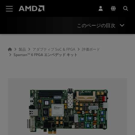
AMD ウェブサイト アクセシビリティ ステートメント
このページの目次
概要
製品
アダプティブ SoC & FPGA
評価ボード
Spartan™ 6 FPGA エンベデッド キット
製品情報
リソース