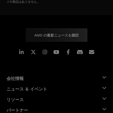
ジや製品はありません。
AMD の最新ニュースを購読
Linkedin
Instagram
Facebook
購読
会社情報
AMD について
ニュース ＆ イベント
役員
ニュースルーム
リソース
企業責任
イベント
キャリア
デベロッパー セントラル
パートナー
メディア ライブラリ