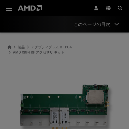
AMD ウェブサイト アクセシビリティ ステートメント
このページの目次
概要
製品
アダプティブ SoC & FPGA
AMD XRF4 RF アクセサリ キット
製品情報
リソース
関連製品