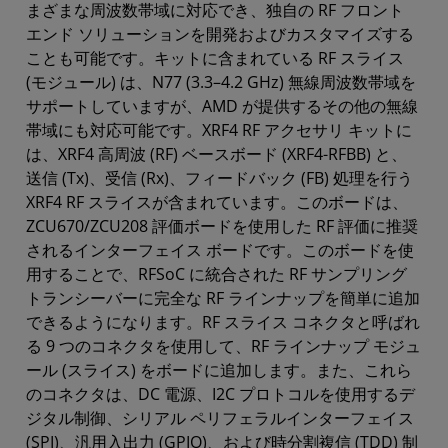
まざまな周波数帯域に対応でき、独自の RF フロント
エンド ソリューションを開発およびカスタマイズする
ことも可能です。キットに含まれている RF スライス
(モジュール) は、N77 (3.3–4.2 GHz) 無線周波数帯域を
サポートしていますが、AMD が提供するその他の無線
帯域にも対応可能です。XRF4 RF アクセサリ キットに
は、XRF4 高周波 (RF) ベースボード (XRF4-RFBB) と、
送信 (Tx)、受信 (Rx)、フィードバック (FB) 処理を行う
XRF4 RF スライスが含まれています。このボードは、
ZCU670/ZCU208 評価ボードを使用した RF 評価に推奨
されるインターフェイス ボードです。このボードを使
用することで、RFSoC に統合された RF サンプリング
トランシーバーに完全な RF ラインナップを簡単に追加
できるようになります。RF スライス コネクタと呼ばれ
る 9 つのコネクタを使用して、RF ラインナップ モジュ
ール (スライス) をボードに追加します。また、これら
のコネクタは、DC 電源、I2C プロトコルを使用するデ
ジタル制御、シリアル ペリフェラルインターフェイス
(SPI)、汎用入出力 (GPIO)、および時分割複信 (TDD) 制