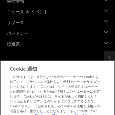
会社情報
AMD について
ニュース ＆ イベント
役員
ニュースルーム
リソース
企業責任
イベント
キャリア
デベロッパー セントラル
パートナー
メディア ライブラリ
お問い合わせ
ブログ
AMD パートナー ハブ
投資家
ケース スタディ
正規販売代理店
ウェビナー
投資家向け情報
AMD ユニバーシティ プログラム
フィードバック
リソースを探す
財務情報
取締役会
Cookie 通知
利用規約
ガバナンス報告書
プライバシー
このサイトでは、当社および当社のパートナーの Cookie を
SEC 提出書類
商標
使用して、ブラウジング体験をより便利でパーソナライズさ
れたものにします。 Cookieは、サイトの効率性やユーザー
サプライ チェーンの透明性
との関連性を向上させるための情報をコンピューターに保存
公正でオープンな競争
します。 Cookieがなければ、サイトが正しく機能しないと
英国税務戦略
いう場合もあります。 このサイトにアクセスすることで、
Cookie ポリシー
Cookie ポリシーに記載されている Cookie の使用と使用への
同意を当社に指示したことになります。 詳しい情報につい
Cookie の設定