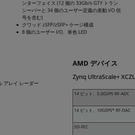
ンターフェイス (12 個の 33Gb/s GTY トラン
シーバーと 34 個のユーザー定義の差動 I/O 信
号を含む)
クワッド zSFP/zSFP+ ケージ構成
8 個のユーザー I/O、単色 LED
AMD デバイス
Zynq UltraScale+ X
ル アレイ レーダー
14 ビット、5.0GSPS RF-ADC
14 ビット、10GSPS* RF-DAC
SD-FEC