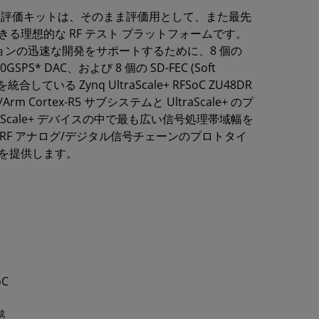
oC ZCU208 評価キットは、そのまま評価用として、また最先
る理想的な RF テスト プラットフォームです。
ションの迅速な開発をサポートするために、8 個の
GSPS* DAC、および 8 個の SD-FEC (Soft
 コアを統合している Zynq UltraScale+ RFSoC ZU48DR
m Cortex-R5 サブシステムと UltraScale+ のプ
raScale+ デバイスの中で最も広い信号処理帯域幅を
、RF アナログ/デジタル信号チェーンのプロトタイ
を提供します。
oC
成