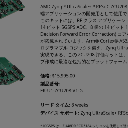
AMD Zynq™ UltraScale+™ RFS
端アプリケーションの開発用として使用でき
このキットには、RF クラス アプリケー
14 ビット 5GSPS ADC、8 個の 14 ビット 10
Decision Forward Error Correction)
が搭載されています。Arm® Cortex®-A53/Ar
ログラマブル ロジックを備え、Zynq Ult
実現できる、この ZCU208 評価キットは
プ作成に最適な包括的なプラットフォーム
価格:
$15,995.00
製品番号:
EK-U1-ZCU208-V1-G
リード タイム:
8 weeks
デバイス サポート:
Zynq UltraScale+ RFS
*10GSPS は、ZU48DR SCD5184 シリコンを使用して達