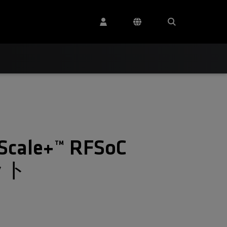
Scale+™ RFSoC
ット