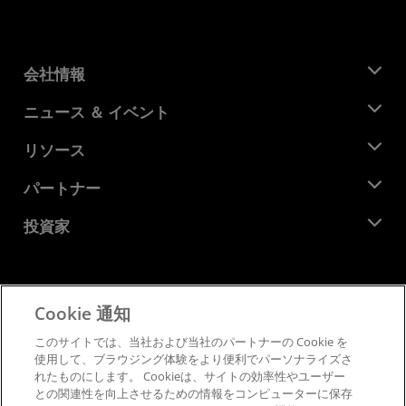
会社情報
AMD について
ニュース ＆ イベント
役員
ニュースルーム
リソース
企業責任
イベント
キャリア
デベロッパー セントラル
パートナー
メディア ライブラリ
お問い合わせ
ブログ
AMD パートナー ハブ
投資家
ケース スタディ
正規販売代理店
ウェビナー
投資家向け情報
AMD ユニバーシティ プログラム
リソースを探す
財務情報
取締役会
Cookie 通知
利用規約
ガバナンス報告書
プライバシー
このサイトでは、当社および当社のパートナーの Cookie を
SEC 提出書類
商標
使用して、ブラウジング体験をより便利でパーソナライズさ
れたものにします。 Cookieは、サイトの効率性やユーザー
サプライ チェーンの透明性
との関連性を向上させるための情報をコンピューターに保存
公正でオープンな競争