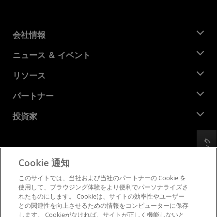
会社情報
AMD について
ニュース ＆ イベント
役員
ニュースルーム
リソース
企業責任
イベント
キャリア
デベロッパー セントラル
パートナー
メディア ライブラリ
お問い合わせ
ブログ
AMD パートナー ハブ
投資家
ケース スタディ
正規販売代理店
ウェビナー
投資家向け情報
AMD ユニバーシティ プログラム
フィードバック
リソースを探す
財務情報
取締役会
Cookie 通知
利用規約
ガバナンス報告書
プライバシー
このサイトでは、当社および当社のパートナーの Cookie を
SEC 提出書類
商標
使用して、ブラウジング体験をより便利でパーソナライズさ
れたものにします。 Cookieは、サイトの効率性やユーザー
サプライ チェーンの透明性
との関連性を向上させるための情報をコンピューターに保存
公正でオープンな競争
します。 Cookieがなければ、サイトが正しく機能しないと