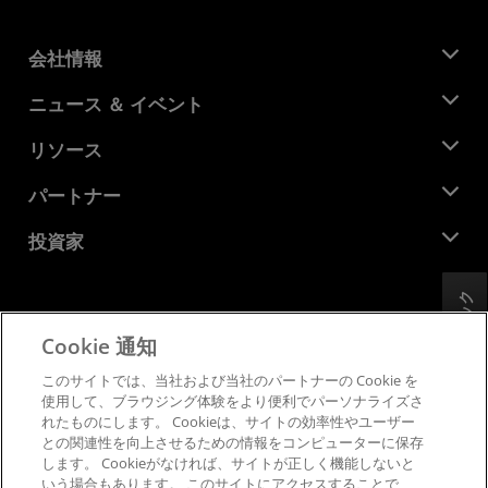
会社情報
AMD について
ニュース ＆ イベント
役員
ニュースルーム
リソース
企業責任
イベント
キャリア
デベロッパー セントラル
パートナー
メディア ライブラリ
お問い合わせ
ブログ
AMD パートナー ハブ
投資家
ケース スタディ
正規販売代理店
ウェビナー
投資家向け情報
AMD ユニバーシティ プログラム
リソースを探す
フィードバック
財務情報
取締役会
Cookie 通知
利用規約
ガバナンス報告書
プライバシー
このサイトでは、当社および当社のパートナーの Cookie を
SEC 提出書類
商標
使用して、ブラウジング体験をより便利でパーソナライズさ
れたものにします。 Cookieは、サイトの効率性やユーザー
サプライ チェーンの透明性
との関連性を向上させるための情報をコンピューターに保存
公正でオープンな競争
します。 Cookieがなければ、サイトが正しく機能しないと
英国税務戦略
いう場合もあります。 このサイトにアクセスすることで、