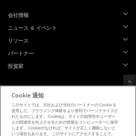
会社情報
AMD について
ニュース ＆ イベント
役員
ニュースルーム
リソース
企業責任
イベント
キャリア
デベロッパー セントラル
パートナー
メディア ライブラリ
お問い合わせ
ブログ
AMD パートナー ハブ
投資家
ケース スタディ
正規販売代理店
ウェビナー
投資家向け情報
AMD ユニバーシティ プログラム
リソースを探す
フィードバック
財務情報
取締役会
Cookie 通知
利用規約
ガバナンス報告書
プライバシー
このサイトでは、当社および当社のパートナーの Cookie を
SEC 提出書類
商標
使用して、ブラウジング体験をより便利でパーソナライズさ
れたものにします。 Cookieは、サイトの効率性やユーザー
サプライ チェーンの透明性
との関連性を向上させるための情報をコンピューターに保存
公正でオープンな競争
します。 Cookieがなければ、サイトが正しく機能しないと
英国税務戦略
いう場合もあります。 このサイトにアクセスすることで、