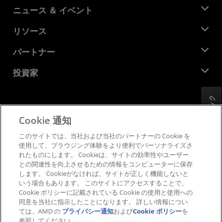
AMD について
ニュース ＆ イベント
役員
ニュースルーム
リソース
企業責任
イベント
キャリア
デベロッパー セントラル
パートナー
メディア ライブラリ
お問い合わせ
ブログ
AMD パートナー ハブ
投資家
ケース スタディ
正規販売代理店
ウェビナー
投資家向け情報
AMD ユニバーシティ プログラム
フィードバック
リソースを探す
財務情報
取締役会
Cookie 通知
利用規約
ガバナンス報告書
プライバシー
このサイトでは、当社および当社のパートナーの Cookie を
SEC 提出書類
商標
使用して、ブラウジング体験をより便利でパーソナライズさ
れたものにします。 Cookieは、サイトの効率性やユーザー
サプライ チェーンの透明性
との関連性を向上させるための情報をコンピューターに保存
公正でオープンな競争
します。 Cookieがなければ、サイトが正しく機能しないと
英国税務戦略
いう場合もあります。 このサイトにアクセスすることで、
Cookie ポリシー
Cookie ポリシーに記載されている Cookie の使用と使用への
同意を当社に指示したことになります。 詳しい情報につい
Cookie の設定
ては、AMD の
プライバシー通知
および
Cookie ポリシー
を
参照してください。