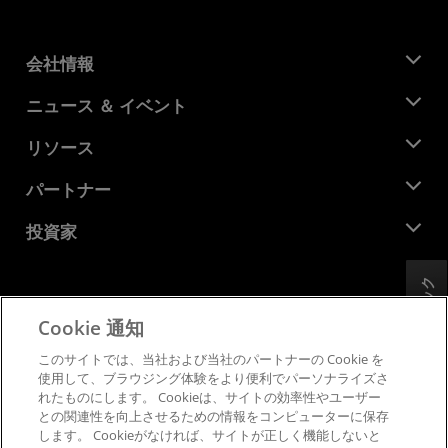
会社情報
AMD について
ニュース ＆ イベント
役員
ニュースルーム
リソース
企業責任
イベント
キャリア
デベロッパー セントラル
パートナー
メディア ライブラリ
お問い合わせ
ブログ
AMD パートナー ハブ
投資家
ケース スタディ
正規販売代理店
ウェビナー
投資家向け情報
AMD ユニバーシティ プログラム
フィードバック
リソースを探す
財務情報
取締役会
Cookie 通知
利用規約
ガバナンス報告書
プライバシー
このサイトでは、当社および当社のパートナーの Cookie を
SEC 提出書類
商標
使用して、ブラウジング体験をより便利でパーソナライズさ
れたものにします。 Cookieは、サイトの効率性やユーザー
サプライ チェーンの透明性
との関連性を向上させるための情報をコンピューターに保存
公正でオープンな競争
します。 Cookieがなければ、サイトが正しく機能しないと
英国税務戦略