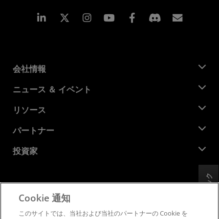
Linkedin
Instagram
Facebook
購読
会社情報
AMD について
ニュース ＆ イベント
役員
ニュースルーム
リソース
企業責任
イベント
キャリア
デベロッパー セントラル
パートナー
メディア ライブラリ
お問い合わせ
ブログ
AMD パートナー ハブ
投資家
ケース スタディ
正規販売代理店
ウェビナー
投資家向け情報
AMD ユニバーシティ プログラム
フィードバック
リソースを探す
財務情報
取締役会
Cookie 通知
利用規約
ガバナンス報告書
プライバシー
このサイトでは、当社および当社のパートナーの Cookie を