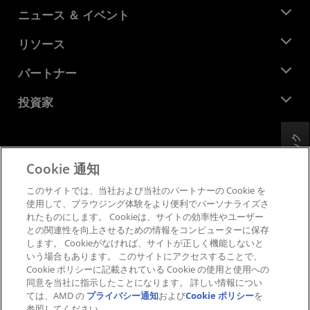
AMD について
ニュース ＆ イベント
役員
ニュースルーム
リソース
企業責任
イベント
キャリア
デベロッパー セントラル
パートナー
メディア ライブラリ
お問い合わせ
ブログ
AMD パートナー ハブ
投資家
ケース スタディ
正規販売代理店
ウェビナー
投資家向け情報
AMD ユニバーシティ プログラム
フィードバック
リソースを探す
財務情報
取締役会
Cookie 通知
利用規約
ガバナンス報告書
プライバシー
このサイトでは、当社および当社のパートナーの Cookie を
SEC 提出書類
商標
使用して、ブラウジング体験をより便利でパーソナライズさ
れたものにします。 Cookieは、サイトの効率性やユーザー
サプライ チェーンの透明性
との関連性を向上させるための情報をコンピューターに保存
公正でオープンな競争
します。 Cookieがなければ、サイトが正しく機能しないと
英国税務戦略
いう場合もあります。 このサイトにアクセスすることで、
Cookie ポリシー
Cookie ポリシーに記載されている Cookie の使用と使用への
同意を当社に指示したことになります。 詳しい情報につい
Cookie の設定
ては、AMD の
プライバシー通知
および
Cookie ポリシー
を
参照してください。