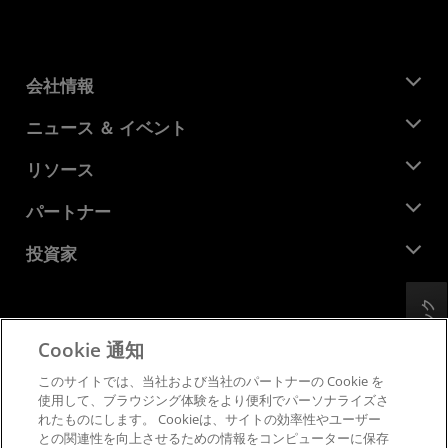
会社情報
AMD について
ニュース ＆ イベント
役員
ニュースルーム
リソース
企業責任
イベント
キャリア
デベロッパー セントラル
パートナー
メディア ライブラリ
お問い合わせ
ブログ
AMD パートナー ハブ
投資家
ケース スタディ
正規販売代理店
ウェビナー
投資家向け情報
AMD ユニバーシティ プログラム
フィードバック
リソースを探す
財務情報
取締役会
Cookie 通知
利用規約
ガバナンス報告書
プライバシー
このサイトでは、当社および当社のパートナーの Cookie を
SEC 提出書類
商標
使用して、ブラウジング体験をより便利でパーソナライズさ
れたものにします。 Cookieは、サイトの効率性やユーザー
サプライ チェーンの透明性
との関連性を向上させるための情報をコンピューターに保存
公正でオープンな競争