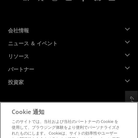
会社情報
AMD について
ニュース ＆ イベント
役員
ニュースルーム
リソース
企業責任
イベント
キャリア
デベロッパー セントラル
パートナー
メディア ライブラリ
お問い合わせ
ブログ
AMD パートナー ハブ
投資家
ケース スタディ
正規販売代理店
ウェビナー
投資家向け情報
AMD ユニバーシティ プログラム
フィードバック
リソースを探す
財務情報
取締役会
Cookie 通知
利用規約
ガバナンス報告書
プライバシー
このサイトでは、当社および当社のパートナーの Cookie を
SEC 提出書類
商標
使用して、ブラウジング体験をより便利でパーソナライズさ
れたものにします。 Cookieは、サイトの効率性やユーザー
サプライ チェーンの透明性